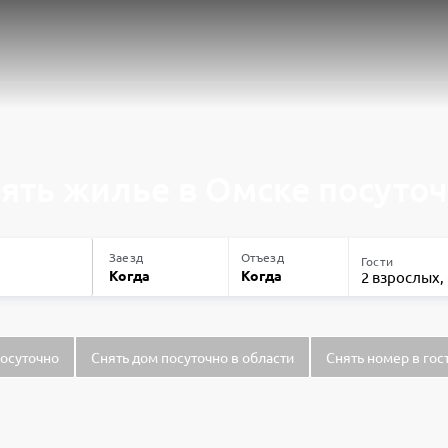
ять жилье в Омске посуто
Заезд
Отъезд
Гости
Когда
Когда
2 взрослых,
посуточно
Снять дом посуточно в области
Снять номер в гос