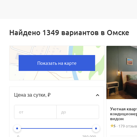
Найдено 1349 вариантов в Омске
Показать на карте
Цена за сутки, ₽
Уютная квар
кондиционе
видом
5
·
179 отзы
0
250 000