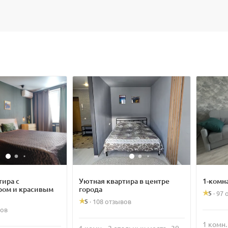
тира с
Уютная квартира в центре
1-комн
ром и красивым
города
5
·
97 
5
·
108 отзывов
вов
1 комн.
1 комн. · 2 спальных места · 30