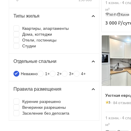
1 комн. · 4 с
м²
Wi-Fi
Кухня
Типы жилья
3 000 ₽/сут
Квартиры, апартаменты
Дома, коттеджи
Отели, гостиницы
Студии
Отдельные спальни
Неважно
1+
2+
3+
4+
Правила размещения
Уютная евр
Курение разрешено
5
·
84 отзыв
Вечеринки разрешены
Заселение без депозита
1 комн. · 4 с
м²