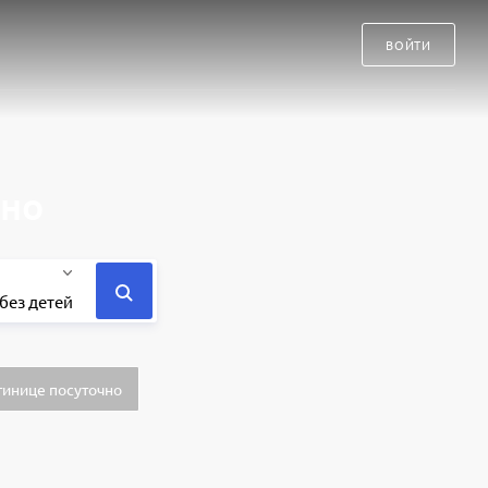
ВОЙТИ
чно
без детей
тинице посуточно