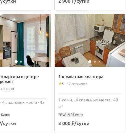
₽/сутки
2 900 ₽/сутки
 квартира в центре
1-комнатная квартира
режья
5
·
57 отзывов
отзывов
1 комн. · 4 спальных места · 40
 · 4 спальных места · 42
м²
Кухня
Wi-Fi
Кухня
₽/сутки
3 000 ₽/сутки