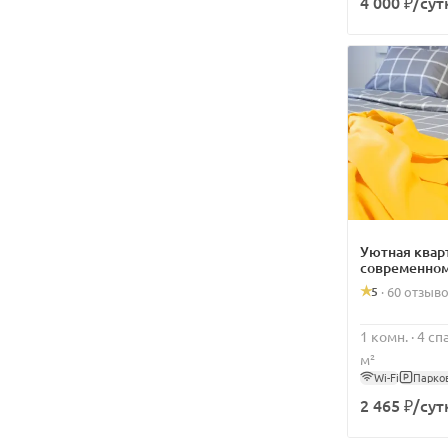
4 000 ₽/сут
Уютная квар
современном
5
·
60 отзыв
1 комн. · 4 с
м²
Wi-Fi
Парко
2 465 ₽/сут