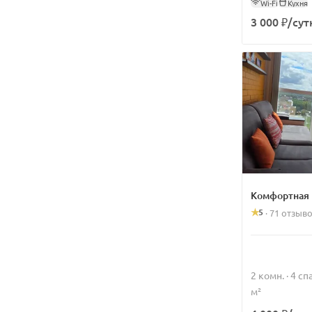
Wi-Fi
Кухня
3 000 ₽/сут
Комфортная 
5
·
71 отзыв
2 комн. · 4 с
м²