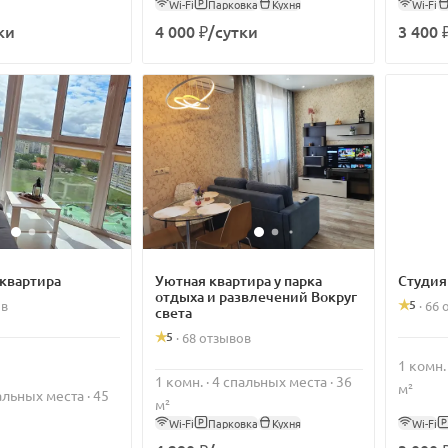
Wi-Fi
Парковка
Кухня
Wi-Fi
ки
4 000 ₽/сутки
3 400 
квартира
Уютная квартира у парка
Студия
отдыха и развлечений Вокруг
5
ов
·
66 
света
5
·
68 отзывов
1 комн.
1 комн. · 4 спальных места · 36
м²
пальных места · 45
м²
Wi-Fi
Парковка
Кухня
Wi-Fi