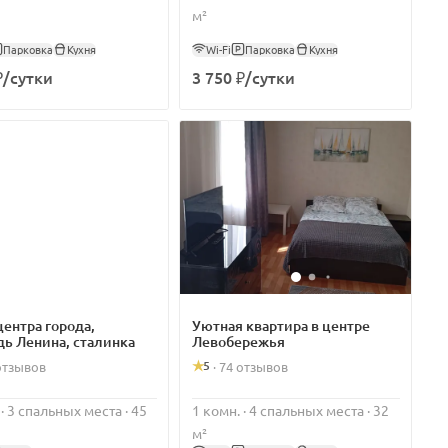
м²
Парковка
Кухня
Wi-Fi
Парковка
Кухня
₽/сутки
3 750 ₽/сутки
центра города,
Уютная квартира в центре
ь Ленина, сталинка
Левобережья
5
отзывов
·
74 отзывов
 · 3 спальных места · 45
1 комн. · 4 спальных места · 32
м²