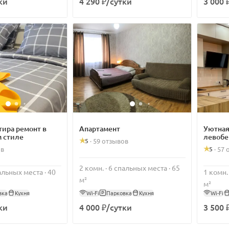
ки
4 290 ₽/сутки
3 000 
тира ремонт в
Апартамент
Уютная
 стиле
левобе
5
·
59 отзывов
5
ов
·
57 
2 комн. · 6 спальных места · 65
пальных места · 40
1 комн.
м²
м²
вка
Кухня
Wi-Fi
Парковка
Кухня
Wi-Fi
ки
4 000 ₽/сутки
3 500 