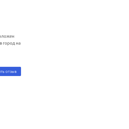
положен
в город на
ИТЬ ОТЗЫВ