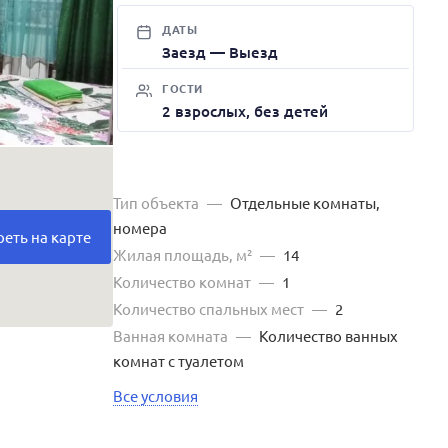
ДАТЫ
Заезд — Выезд
ГОСТИ
2 взрослых, без детей
Тип объекта
—
Отдельные комнаты,
номера
еть на карте
Жилая площадь, м²
—
14
Количество комнат
—
1
Количество спальных мест
—
2
Ванная комната
—
Количество ванных
комнат с туалетом
Все условия