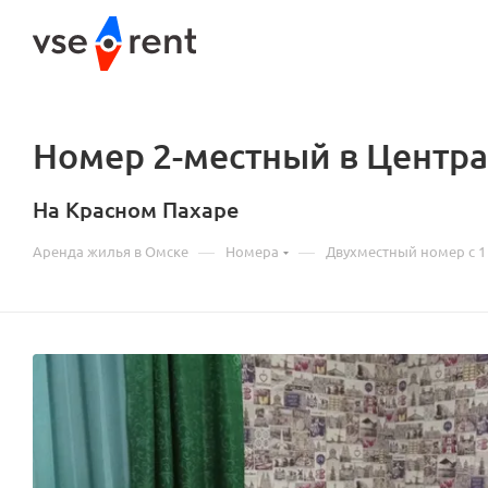
Номер 2-местный в Центра
На Красном Пахаре
—
—
Аренда жилья в Омске
Номера
Двухместный номер с 1