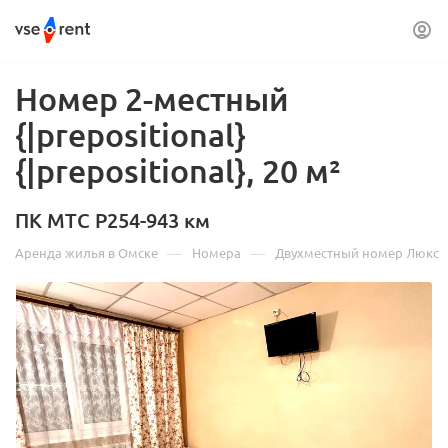
Номер 2-местный
{|prepositional}
{|prepositional}, 20 м²
ПК МТС Р254-943 км
—
—
Аренда жилья в Омске
Номера
Двухместный номер Люкс