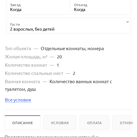
Заезд
Отъезд
Когда
Когда
Гости
2 взрослых,
без детей
Тип объекта
—
Отдельные комнаты, номера
Жилая площадь, м²
—
20
Количество комнат
—
1
Количество спальных мест
—
2
Ванная комната
—
Количество ванных комнат с
туалетом, душ
Все условия
ОПИСАНИЕ
УСЛОВИЯ
ОПЛАТА
ОТМЕНА 
Представляем вашему вниманию уютный и