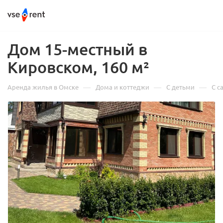
Дом 15-местный в
Кировском, 160 м²
—
—
—
Аренда жилья в Омске
Дома и коттеджи
С детьми
С с